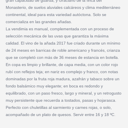
gran capacidad de guarda, y Graciano de la finca del
Monasterio, de suelos aluviales calcáreos y clima mediterráneo
continental, ideal para esta variedad autóctona. Solo se
comercializa en las grandes añadas.
La vendimia es manual, complementada con un proceso de
selección mecánica de las uvas que garantiza la máxima
calidad. El vino de la añada 2017 fue criado durante un mínimo
de 24 meses en barricas de roble americano y francés, crianza
que se completó con más de 36 meses de estancia en botella.
En copa es limpio y brillante, de capa media, con un color rojo
rubí con reflejos teja; en nariz es complejo y franco, con notas
dominadas por la fruta roja madura, azafrán y tabaco sobre un
fondo balsámico muy elegante; en boca es redondo y
equilibrado, con un paso fresco, largo y mineral, y un retrogusto
muy persistente que recuerda a tostados, pasas y hojarasca.
Perfecto con chuletillas al sarmiento y carnes rojas, o solo,
acompañado de un plato de quesos. Servir entre 16 y 18 ºC.