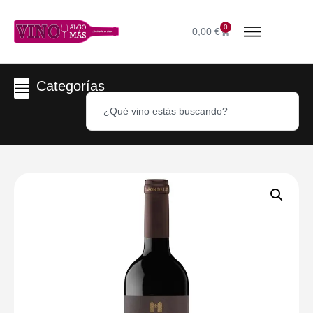
0
0,00
€
Categorías