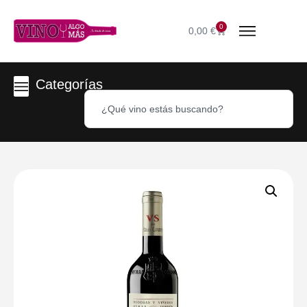
0
0,00
€
Categorías