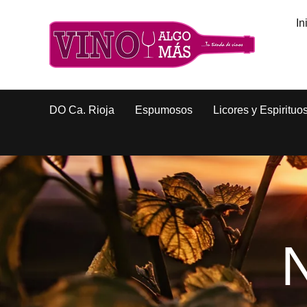
In
DO Ca. Rioja
Espumosos
Licores y Espirituo
N