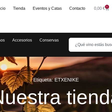
0
icio
Tienda
Eventos y Catas
Contacto
0,00
€
sos
Accesorios
Conservas
Etiqueta: ETXENIKE
uestra tien