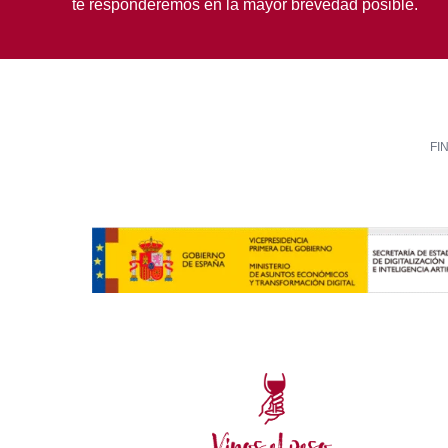
te responderemos en la mayor brevedad posible.
FI