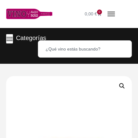
0
0,00
€
Categorías