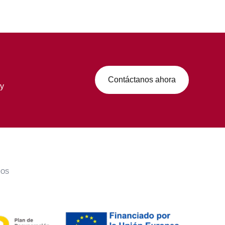
Contáctanos ahora
 y
LOS