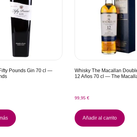
Fifty Pounds Gin 70 cl —
Whisky The Macallan Doubl
unds
12 Años 70 cl — The Macall
99,95
€
 más
Añadir al carrito