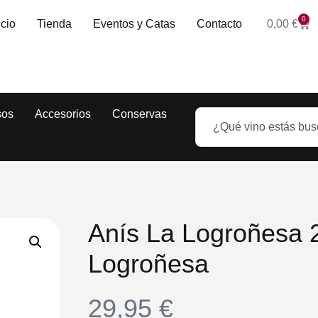
0
icio
Tienda
Eventos y Catas
Contacto
0,00
€
sos
Accesorios
Conservas
Anís La Logroñesa 
Logroñesa
29,95
€