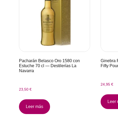
Pacharán Belasco Oro 1580 con
Ginebra 
Estuche 70 cl — Destilerías La
Fifty Po
Navarra
24,95
€
23,50
€
Leer
Leer más