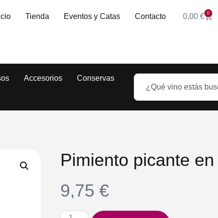
0
icio
Tienda
Eventos y Catas
Contacto
0,00
€
sos
Accesorios
Conservas
Pimiento picante en
9,75
€