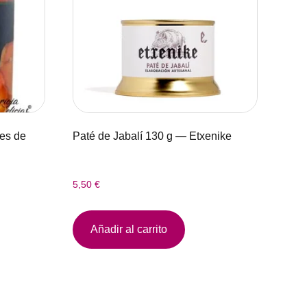
des de
Paté de Jabalí 130 g — Etxenike
5,50
€
Añadir al carrito