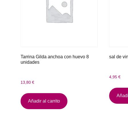
Tarrina Gilda anchoa con huevo 8
sal de vi
unidades
4,95
€
13,80
€
Añadir
Añadir al carrito