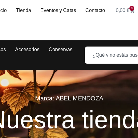
0
icio
Tienda
Eventos y Catas
Contacto
0,00
€
sos
Accesorios
Conservas
Marca: ABEL MENDOZA
uestra tien