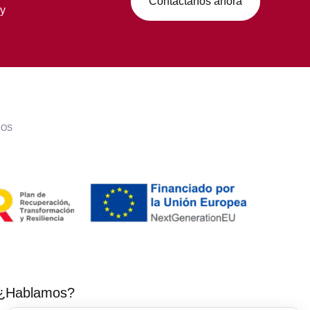
Contáctanos ahora
 y
LOS
¿Hablamos?