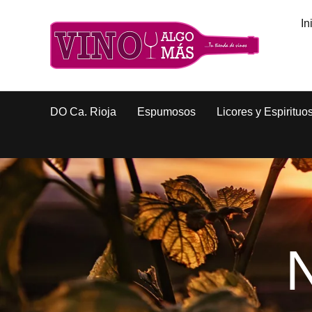
In
DO Ca. Rioja
Espumosos
Licores y Espirituo
N