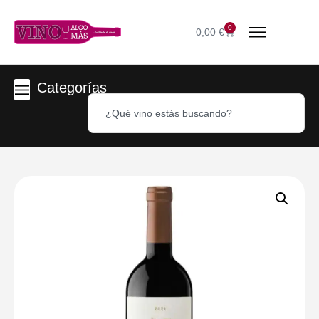
0
0,00
€
Categorías