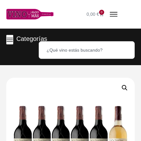
0
0,00
€
Categorías