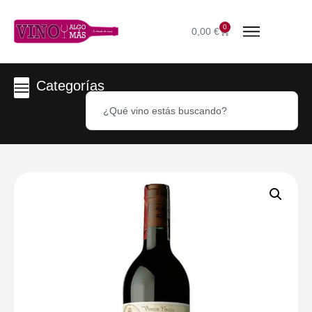
0
0,00
€
Categorías