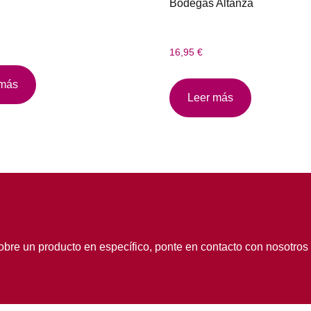
Bodegas Altanza
16,95
€
 más
Leer más
obre un producto en específico, ponte en contacto con nosotros