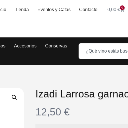
0
icio
Tienda
Eventos y Catas
Contacto
0,00
€
sos
Accesorios
Conservas
Izadi Larrosa garna
12,50
€