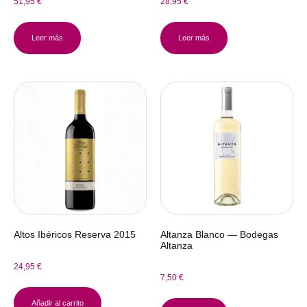
51,95
€
28,95
€
Leer más
Leer más
Altos Ibéricos Reserva 2015
Altanza Blanco — Bodegas
Altanza
24,95
€
7,50
€
Añadir al carrito