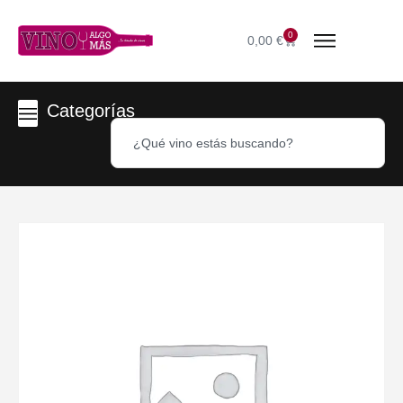
0
0,00
€
Categorías