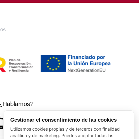
LOS
¿Hablamos?
Vinos El Peso: (+34) 941 226 120
Gestionar el consentimiento de las cookies
elpeso@vinoyalgomas.com
Utilizamos cookies propias y de terceros con finalidad
analítica y de marketing. Puedes aceptar todas las