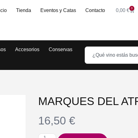
0
icio
Tienda
Eventos y Catas
Contacto
0,00
€
sos
Accesorios
Conservas
MARQUES DEL ATR
16,50
€