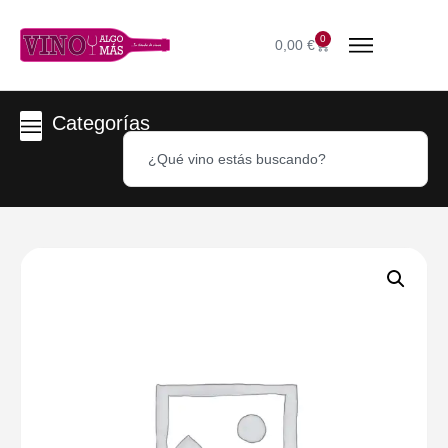
0
0,00
€
Categorías