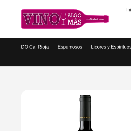
In
DO Ca. Rioja
Espumosos
Licores y Espirituo