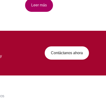
Leer más
Contáctanos ahora
 y
LOS