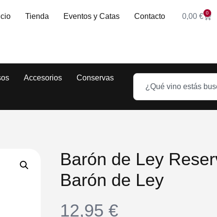
0
icio
Tienda
Eventos y Catas
Contacto
0,00
€
sos
Accesorios
Conservas
Barón de Ley Rese
Barón de Ley
12,95
€