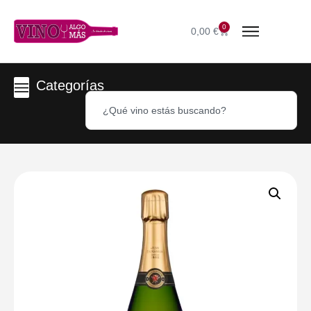
0
0,00
€
Categorías