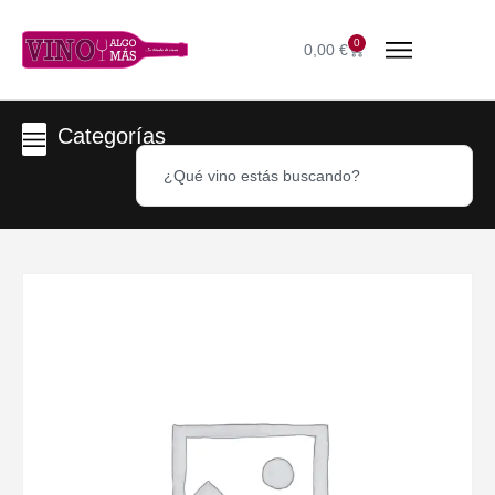
0
0,00
€
Categorías