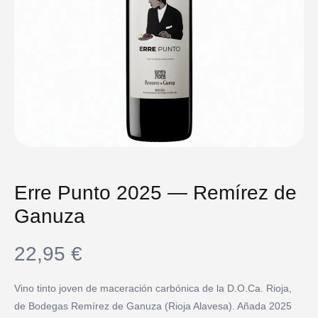
Erre Punto 2025 — Remírez de
Ganuza
22,95
€
Vino tinto joven de maceración carbónica de la D.O.Ca. Rioja,
de Bodegas Remírez de Ganuza (Rioja Alavesa). Añada 2025