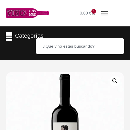
0
0,00
€
Categorías