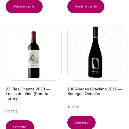
Añadir al carrito
Añadir al carrito
22 Pies Crianza 2020 —
100 Abades Graciano 2016 —
Locos del Vino (Familia
Bodegas Ondalán
Torres)
19,95
€
11,50
€
Leer más
Leer más