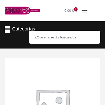
0
0,00
€
Categorías