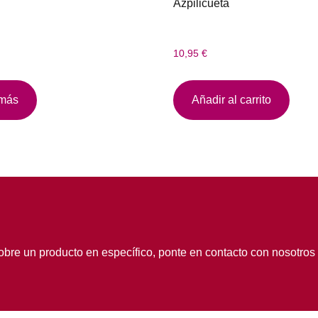
Azpilicueta
10,95
€
 más
Añadir al carrito
obre un producto en específico, ponte en contacto con nosotros