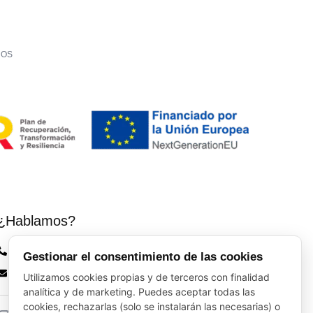
LOS
¿Hablamos?
Vinos El Peso: (+34) 941 226 120
Gestionar el consentimiento de las cookies
elpeso@vinoyalgomas.com
Utilizamos cookies propias y de terceros con finalidad
analítica y de marketing. Puedes aceptar todas las
cookies, rechazarlas (solo se instalarán las necesarias) o