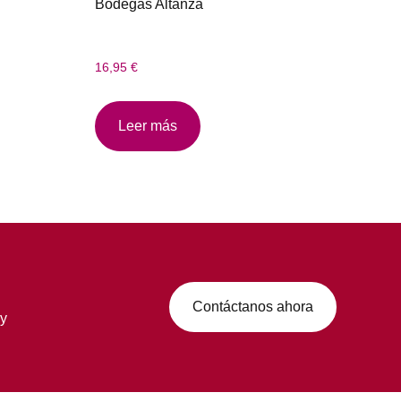
Bodegas Altanza
16,95
€
Leer más
Contáctanos ahora
 y