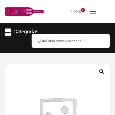
0
0,00
€
Categorías