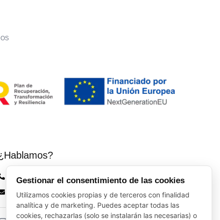
LOS
¿Hablamos?
Vinos El Peso: (+34) 941 226 120
Gestionar el consentimiento de las cookies
elpeso@vinoyalgomas.com
Utilizamos cookies propias y de terceros con finalidad
analítica y de marketing. Puedes aceptar todas las
cookies, rechazarlas (solo se instalarán las necesarias) o