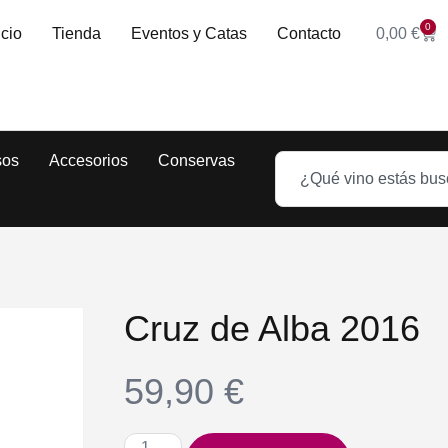
0
icio
Tienda
Eventos y Catas
Contacto
0,00
€
sos
Accesorios
Conservas
Cruz de Alba 2016
59,90
€