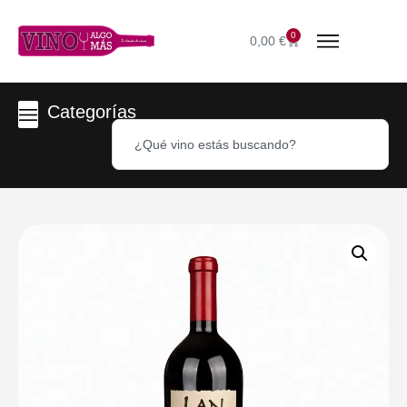
0
0,00
€
Categorías