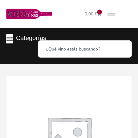
0
0,00
€
Categorías