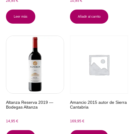
28,95
€
10,95
€
Leer más
Añadir al carrito
Altanza Reserva 2019 —
Amancio 2015 autor de Sierra
Bodegas Altanza
Cantabria
14,95
€
169,95
€