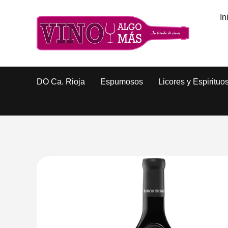
In
DO Ca. Rioja
Espumosos
Licores y Espirituo