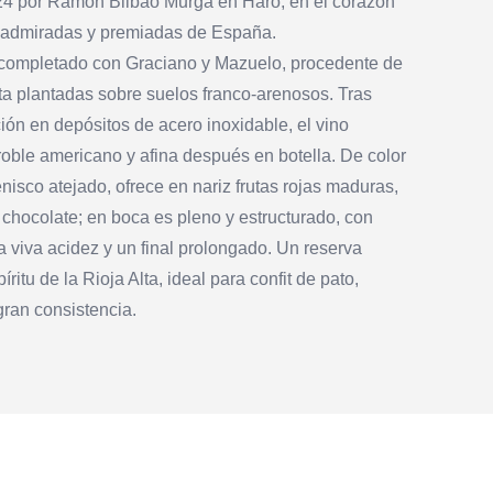
4 por Ramón Bilbao Murga en Haro, en el corazón
s admiradas y premiadas de España.
completado con Graciano y Mazuelo, procedente de
ta plantadas sobre suelos franco-arenosos. Tras
ión en depósitos de acero inoxidable, el vino
oble americano y afina después en botella. De color
enisco atejado, ofrece en nariz frutas rojas maduras,
 chocolate; en boca es pleno y estructurado, con
 viva acidez y un final prolongado. Un reserva
ritu de la Rioja Alta, ideal para confit de pato,
gran consistencia.