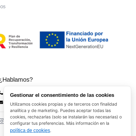
LOS
¿Hablamos?
Vinos El Peso: (+34) 941 226 120
Gestionar el consentimiento de las cookies
elpeso@vinoyalgomas.com
Utilizamos cookies propias y de terceros con finalidad
analítica y de marketing. Puedes aceptar todas las
cookies, rechazarlas (solo se instalarán las necesarias) o
configurar tus preferencias. Más información en la
política de cookies
.