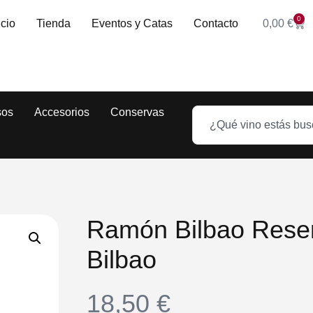
0
icio
Tienda
Eventos y Catas
Contacto
0,00
€
sos
Accesorios
Conservas
Ramón Bilbao Res
Bilbao
18,50
€